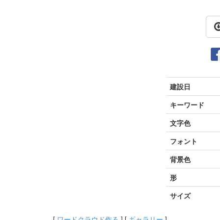
建設日
キーワード
文字色
フォント
背景色
形
サイズ
[
ワードクラウド作る
] [
ギャラリー
]