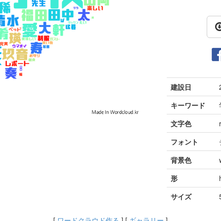
建設日
キーワード
文字色
フォント
背景色
形
サイズ
[
ワードクラウド作る
] [
ギャラリー
]