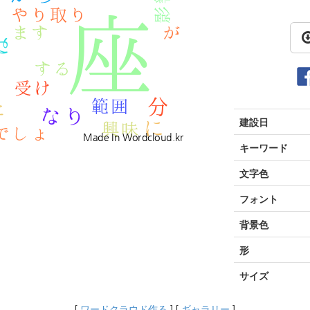
建設日
キーワード
文字色
フォント
背景色
形
サイズ
[
ワードクラウド作る
] [
ギャラリー
]