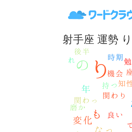
射手座 運勢 り -