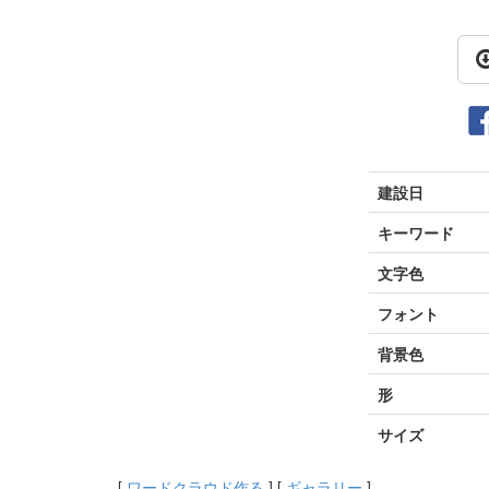
建設日
キーワード
文字色
フォント
背景色
形
サイズ
[
ワードクラウド作る
] [
ギャラリー
]