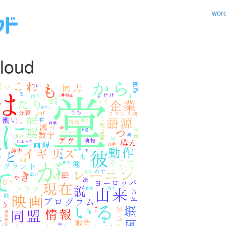
wo
loud