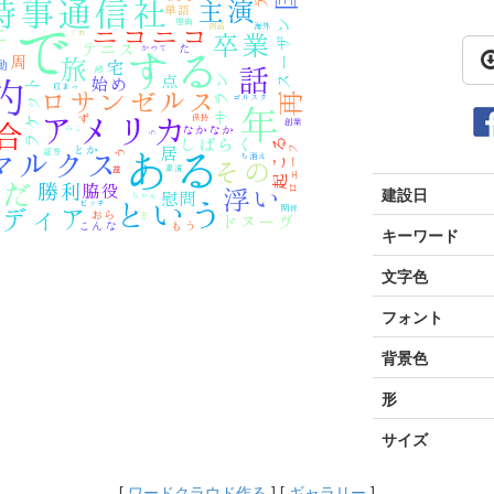
建設日
キーワード
文字色
フォント
背景色
形
サイズ
[
ワードクラウド作る
] [
ギャラリー
]