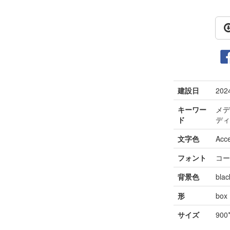
建設日
202
キーワー
メデ
ド
デ
文字色
Acc
フォント
コ
背景色
blac
形
box
サイズ
900