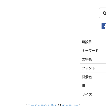
建設日
キーワード
文字色
フォント
背景色
形
サイズ
[
ワードクラウド作る
] [
ギャラリー
]