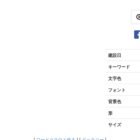
建設日
キーワード
文字色
フォント
背景色
形
サイズ
[
ワードクラウド作る
] [
ギャラリー
]